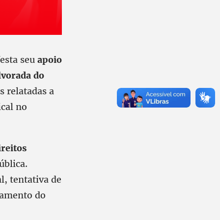
festa seu
apoio
lvorada do
s relatadas a
ical no
ireitos
blica.
, tentativa de
onamento do