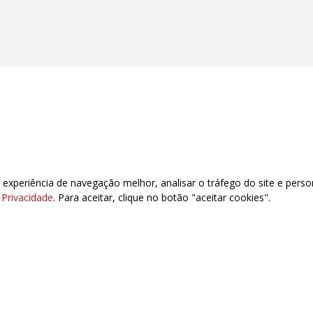
xperiência de navegação melhor, analisar o tráfego do site e perso
e Privacidade
. Para aceitar, clique no botão "aceitar cookies".
ail: cutrondoniacentral@gmail.com