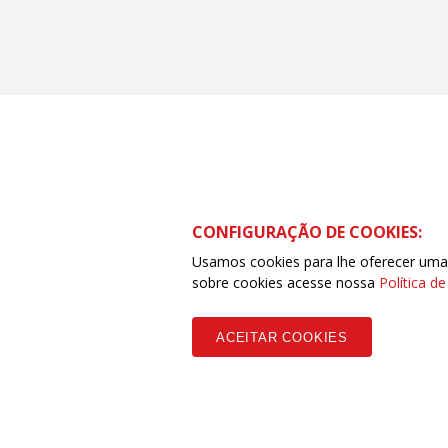
CONFIGURAÇÃO DE COOKIES:
Usamos cookies para lhe oferecer uma e
sobre cookies acesse nossa
Política d
R. Buenos Aíres, 1970 - Embratel, Porto Velho - RO, 78905-700 - E-m
ACEITAR COOKIES