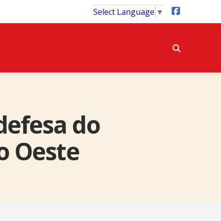
Select Language
▼
efesa do
o Oeste