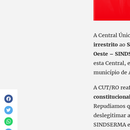
A Central Úni
irrestrito
ao
S
Oeste – SIN
esta Central, 
município de 
A CUT/RO rea
constituciona
Repudiamos qu
deslegitimar 
SINDSERMA e 