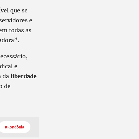
ível que se
servidores e
em todas as
adora”.
ecessário,
ical e
a da
liberdade
o de
#Rondônia