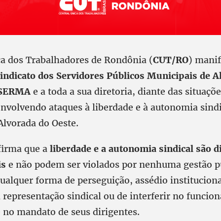
ca dos Trabalhadores de Rondônia (
CUT/RO
) mani
indicato dos Servidores Públicos Municipais de A
DSERMA
e a toda a sua diretoria, diante das situaçõe
envolvendo ataques à liberdade e à autonomia sind
Alvorada do Oeste.
firma que a
liberdade e a autonomia sindical são d
is
e não podem ser violados por nenhuma gestão pú
alquer forma de perseguição, assédio institucional
a representação sindical ou de interferir no funci
no mandato de seus dirigentes.