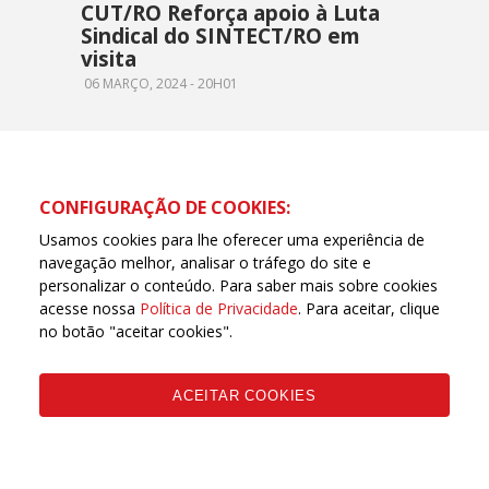
CUT/RO Reforça apoio à Luta
Sindical do SINTECT/RO em
visita
06 MARÇO, 2024 - 20H01
CONFIGURAÇÃO DE COOKIES:
Usamos cookies para lhe oferecer uma experiência de
navegação melhor, analisar o tráfego do site e
personalizar o conteúdo. Para saber mais sobre cookies
acesse nossa
Política de Privacidade
. Para aceitar, clique
no botão "aceitar cookies".
R. Buenos Aíres, 1970 - Embratel, Porto Velho - RO,
78905-700 - E-mail: cutrondoniacentral@gmail.com
ACEITAR COOKIES